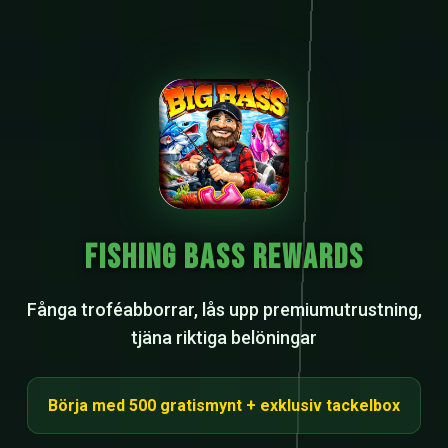
Fishing Bass Rewards
Fånga troféabborrar, lås upp premiumutrustning,
tjäna riktiga belöningar
Börja med 500 gratismynt + exklusiv tackelbox